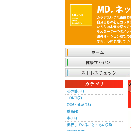
その他(31)
ゴルフ(7)
料理・食材(18)
映画(4)
本(16)
流行していること・もの(25)