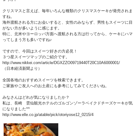
クリスマスと言えば、毎年いろんな種類のクリスマスケーキが発売されま
すね。
海外渡航される方にお会いすると、女性のみならず、男性もスイーツに目
がない方が多いように感じます。
特に、北米やヨーロッパ方面へ渡航される方は行ってから、ケーキにハマ
ってしまう方も多いですね♪
ですので、今回はスイーツ好きの方必見！
３つ星スイーツマップのご紹介です。
http://www.nikkei.com/article/DGXZZO09719440T20C10A6000001/
（日本経済新聞より）
全国各地のおすすめスイーツを検索できます。
ご家族やご友人へのお土産にも参考にしてみてくださいね。
みなさんはどれが気になりましたか？
私は、長崎 雲仙観光ホテルのゴルゴンゾーラベイクドチーズケーキが気
になりました^^
http://www.elle.co.jp/atable/pick/otoriyose12_0215/4