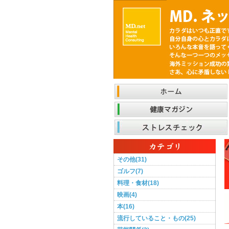
その他(31)
ゴルフ(7)
料理・食材(18)
映画(4)
本(16)
流行していること・もの(25)