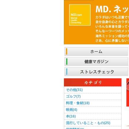
その他(31)
ゴルフ(7)
料理・食材(18)
映画(4)
本(16)
流行していること・もの(25)