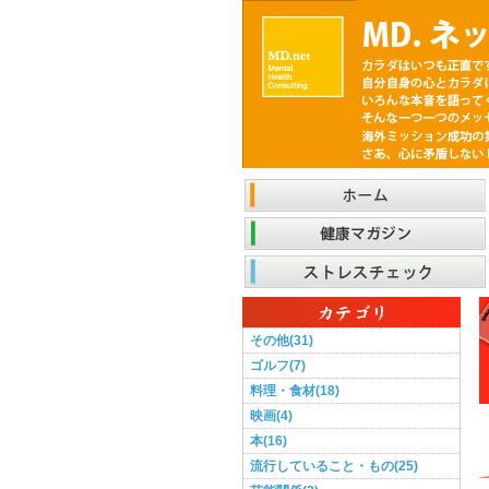
その他(31)
ゴルフ(7)
料理・食材(18)
映画(4)
本(16)
流行していること・もの(25)