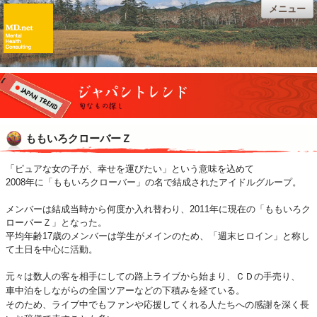
メニュー
ももいろクローバーＺ
「ピュアな女の子が、幸せを運びたい」という意味を込めて
2008年に「ももいろクローバー」の名で結成されたアイドルグループ。
メンバーは結成当時から何度か入れ替わり、2011年に現在の「ももいろク
ローバーＺ」となった。
平均年齢17歳のメンバーは学生がメインのため、「週末ヒロイン」と称し
て土日を中心に活動。
元々は数人
の客を相手にしての路上ライブから始まり、ＣＤの手売り、
車中泊をしながらの全国ツアーなどの下積みを経ている。
そのため、ライブ中でもファンや応援してくれる人たちへの感謝を深く長