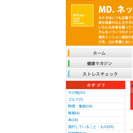
その他(31)
ゴルフ(7)
料理・食材(18)
映画(4)
本(16)
流行していること・もの(25)