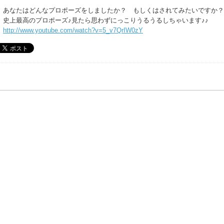
あなたはどんなプロポーズをしましたか？ もしくはされてみたいですか？
史上最高のプロポーズ♪見たら思わずにっこりうるうるしちゃいます♪♪
http://www.youtube.com/watch?v=5_v7QrIW0zY