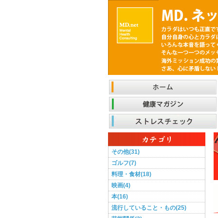
その他(31)
ゴルフ(7)
料理・食材(18)
映画(4)
本(16)
流行していること・もの(25)