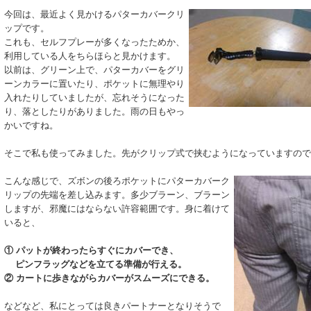
今回は、最近よく見かけるパターカバークリ
ップです。
これも、セルフプレーが多くなったためか、
利用している人をちらほらと見かけます。
以前は、グリーン上で、パターカバーをグリ
ーンカラーに置いたり、ポケットに無理やり
入れたりしていましたが、忘れそうになった
り、落としたりがありました。雨の日もやっ
かいですね。
そこで私も使ってみました。先がクリップ式で挟むようになっていますので
こんな感じで、ズボンの後ろポケットにパターカバーク
リップの先端を差し込みます。多少ブラーン、ブラーン
しますが、邪魔にはならない許容範囲です。身に着けて
いると、
① パットが終わったらすぐにカバーでき、
ピンフラッグなどを立てる準備が行える。
② カートに歩きながらカバーがスムーズにできる。
などなど、私にとっては良きパートナーとなりそうで