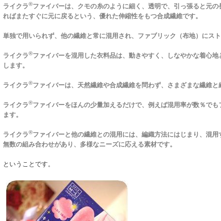
®
ライクラ
ファイバーは、クモの糸のように細く、透明で、引っ張ると元の
ればまたすぐに元に戻るという、優れた伸縮性をもつ合成繊維です。
単独で用いられず、他の繊維と常に混用され、ファブリック（布地）にスト
®
ライクラ
ファイバーを混用した衣料品は、動きやすく、しなやかな着心地
します。
®
ライクラ
ファイバーは、天然繊維や合成繊維を問わず、さまざまな繊維と
®
ライクラ
ファイバーをほんの少量加えるだけで、例えば混用率が数％でも
ます。
®
ライクラ
ファイバーと他の繊維との混用には、編織方法にはじまり、混用
無数の組み合わせがあり、多様なニーズに応える素材です。
ということです。