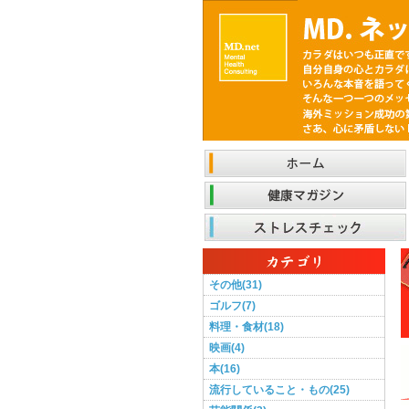
その他(31)
ゴルフ(7)
料理・食材(18)
映画(4)
本(16)
流行していること・もの(25)