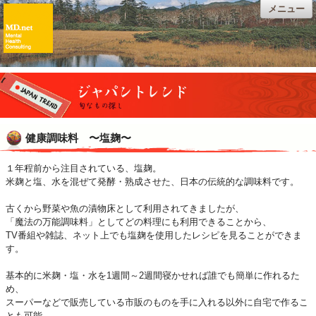
メニュー
健康調味料 〜塩麹〜
１年程前から注目されている、塩麹。
米麹と塩、水を混ぜて発酵・熟成させた、日本の伝統的な調味料です。
古くから野菜や魚の漬物床として利用されてきましたが、
「魔法の万能調味料」としてどの料理にも利用できることから、
TV
番組や雑誌、ネット上でも塩麹を使用したレシピを見ることができま
す。
基本的に米麹・塩・水を1週間～2週間寝かせれば誰でも簡単に作れるた
め、
スーパーなどで販売している市販のものを手に入れる以外に自宅で作るこ
とも可能。