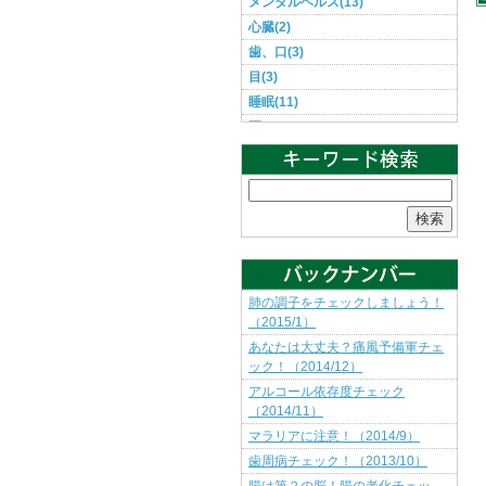
メンタルヘルス(13)
心臓(2)
歯、口(3)
目(3)
睡眠(11)
耳(1)
肌(3)
肺(1)
胃・腸(5)
検索
胸(1)
脳(3)
腰(1)
血圧(3)
肺の調子をチェックしましょう！
（2015/1）
足(1)
あなたは大丈夫？痛風予備軍チェ
頭(5)
ック！（2014/12）
食事(14)
アルコール依存度チェック
鼻(1)
（2014/11）
マラリアに注意！（2014/9）
歯周病チェック！（2013/10）
腸は第２の脳！腸の老化チェッ