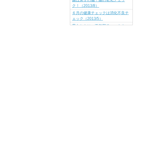
ク！（2013/8）
６月の健康チェックは消化不良チ
ェック（2013/5）
男女ともに、更年期チェック！
（2013/5）
自律神経のバランスをチェックし
よう！（2013/4）
あなたの疲労、過労度チェック
（2013/3）
お酒の飲み方チェック（2013/2）
お酒の飲み方から推測する肝臓の
健康状態（2013/2）
２０１３年 健康改善８策！
（2013/1）
体内時計のリズムをチェック！
（2012/12）
くしゃみ・咳（2012/11）
背骨のゆがみチェック
（2012/10）
睡眠時無呼吸チェック（2012/9）
あなたは血糖値があがりやすいタ