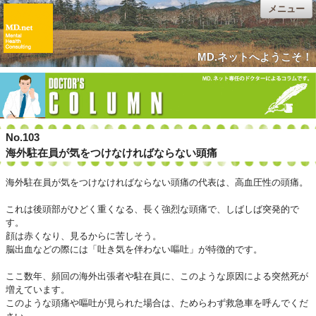
メニュー
MD.ネットへようこそ！
No.103
海外駐在員が気をつけなければならない頭痛
海外駐在員が気をつけなければならない頭痛の代表は、高血圧性の頭痛。
これは後頭部がひどく重くなる、長く強烈な頭痛で、しばしば突発的で
す。
顔は赤くなり、見るからに苦しそう。
脳出血などの際には「吐き気を伴わない嘔吐」が特徴的です。
ここ数年、頻回の海外出張者や駐在員に、このような原因による突然死が
増えています。
このような頭痛や嘔吐が見られた場合は、ためらわず救急車を呼んでくだ