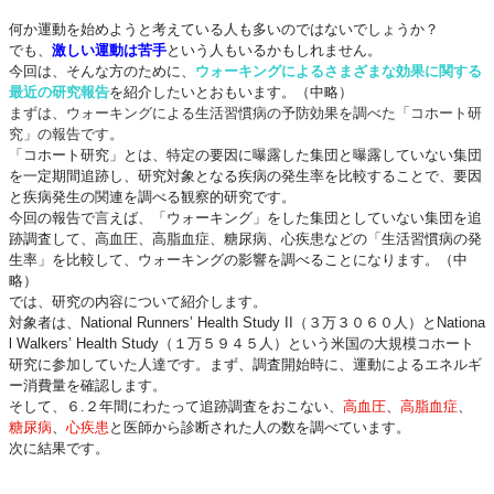
何か運動を始めようと考えている人も多いのではないでしょうか？
でも、
激しい運動は苦手
という人もいるかもしれません。
今回は、そんな方のために、
ウォーキングによるさまざまな効果に関する
最近の研究報告
を紹介したいとおもいます。（中略）
まずは、ウォーキングによる生活習慣病の予防効果を調べた「コホート研
究」の報告です。
「コホート研究」とは、特定の要因に曝露した集団と曝露していない集団
を一定期間追跡し、研究対象となる疾病の発生率を比較することで、要因
と疾病発生の関連を調べる観察的研究です。
今回の報告で言えば、「ウォーキング」をした集団としていない集団を追
跡調査して、高血圧、高脂血症、糖尿病、心疾患などの「生活習慣病の発
生率」を比較して、ウォーキングの影響を調べることになります。（中
略）
では、研究の内容について紹介します。
対象者は、National Runners’ Health Study II（３万３０６０人）とNationa
l Walkers’ Health Study（１万５９４５人）という米国の大規模コホート
研究に参加していた人達です。まず、調査開始時に、運動によるエネルギ
ー消費量を確認します。
そして、６.２年間にわたって追跡調査をおこない、
高血圧
、
高脂血症
、
糖尿病
、
心疾患
と医師から診断された人の数を調べています。
次に結果です。