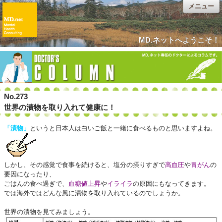
メニュー
MD.ネットへようこそ！
No.273
世界の漬物を取り入れて健康に！
「漬物」
というと日本人は白いご飯と一緒に食べるものと思いますよね。
しかし、その感覚で食事を続けると、塩分の摂りすぎで
高血圧
や
胃がん
の
要因になったり、
ごはんの食べ過ぎで、
血糖値上昇
や
イライラ
の原因にもなってきます。
では海外ではどんな風に漬物を取り入れているのでしょうか。
世界の漬物を見てみましょう。