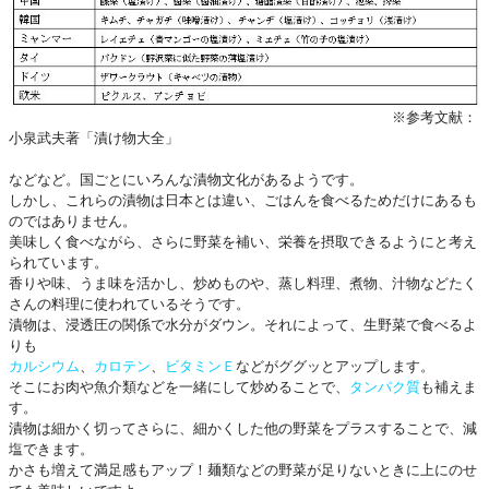
※参考文献：
小泉武夫著「漬け物大全」
などなど。国ごとにいろんな漬物文化があるようです。
しかし、これらの漬物は日本とは違い、ごはんを食べるためだけにあるも
のではありません。
美味しく食べながら、さらに野菜を補い、栄養を摂取できるようにと考え
られています。
香りや味、うま味を活かし、炒めものや、蒸し料理、煮物、汁物などたく
さんの料理に使われているそうです。
漬物は、浸透圧の関係で水分がダウン。それによって、生野菜で食べるよ
りも
カルシウム
、
カロテン
、
ビタミンＥ
などがググッとアップします。
そこにお肉や魚介類などを一緒にして炒めることで、
タンパク質
も補えま
す。
漬物は細かく切ってさらに、細かくした他の野菜をプラスすることで、減
塩できます。
かさも増えて満足感もアップ！麺類などの野菜が足りないときに上にのせ