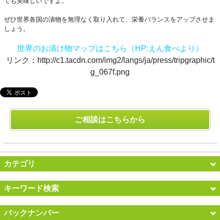
ても美味しいですよ。
ぜひ世界各国の漬物を無理なく取り入れて、栄養バランスをアップさせま
しょう。
世界のお漬け物マップはこちら（HP:えん食べより）
リンク：
http://c1.tacdn.com/img2/langs/ja/press/tripgraphic/t
g_067f.png
ご相談はこちらから
カテゴリ
キーワード検索
バックナンバー