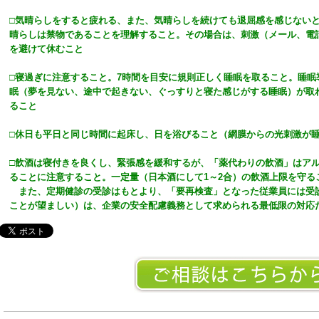
□気晴らしをすると疲れる、また、気晴らしを続けても退屈感を感じない
晴らしは禁物であることを理解すること。その場合は、刺激（メール、電
を避けて休むこと
□寝過ぎに注意すること。7時間を目安に規則正しく睡眠を取ること。睡眠
眠（夢を見ない、途中で起きない、ぐっすりと寝た感じがする睡眠）が取
ること
□休日も平日と同じ時間に起床し、日を浴びること（網膜からの光刺激が
□飲酒は寝付きを良くし、緊張感を緩和するが、「薬代わりの飲酒」はア
ることに注意すること。一定量（日本酒にして1～2合）の飲酒上限を守る
また、定期健診の受診はもとより、「要再検査」となった従業員には受
ことが望ましい）は、企業の安全配慮義務として求められる最低限の対応