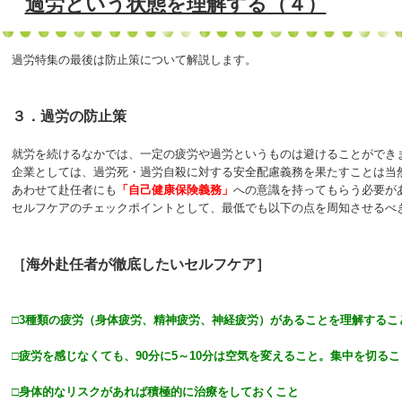
過労という状態を理解する（４）
過労特集の最後は防止策について解説します。
３．過労の防止策
就労を続けるなかでは、一定の疲労や過労というものは避けることができ
企業としては、過労死・過労自殺に対する安全配慮義務を果たすことは当
あわせて赴任者にも
「自己健康保険義務」
への意識を持ってもらう必要が
セルフケアのチェックポイントとして、最低でも以下の点を周知させるべ
［海外赴任者が徹底したいセルフケア］
□3種類の疲労（身体疲労、精神疲労、神経疲労）があることを理解するこ
□疲労を感じなくても、90分に5～10分は空気を変えること。集中を切るこ
□身体的なリスクがあれば積極的に治療をしておくこと