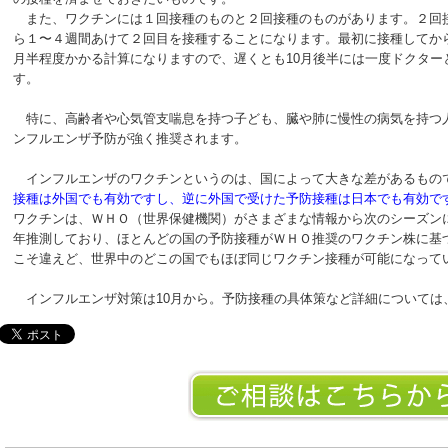
また、ワクチンには１回接種のものと２回接種のものがあります。２回
ら１〜４週間あけて２回目を接種することになります。最初に接種してか
月半程度かかる計算になりますので、遅くとも10月後半には一度ドクター
す。
特に、高齢者や心気管支喘息を持つ子ども、臓や肺に慢性の病気を持つ
ンフルエンザ予防が強く推奨されます。
インフルエンザのワクチンというのは、国によって大きな差があるもの
接種は外国でも有効ですし、逆に外国で受けた予防接種は日本でも有効で
ワクチンは、ＷＨＯ（世界保健機関）がさまざまな情報から次のシーズン
年推測しており、ほとんどの国の予防接種がＷＨＯ推奨のワクチン株に基
こそ違えど、世界中のどこの国でもほぼ同じワクチン接種が可能になって
インフルエンザ対策は10月から。予防接種の具体策など詳細については