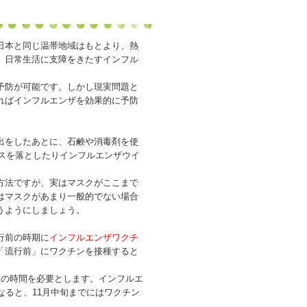
日本と同じ温帯地域はもとより、熱
、日常生活に支障をきたすインフル
予防が可能です。しかし現実問題と
ればインフルエンザを効果的に予防
出をしたあとに、石鹸や消毒剤を使
ルスを落としたりインフルエンザウイ
方法ですが、実はマスクがここまで
はマスクがあまり一般的でない場合
うようにしましょう。
行前の時期に
インフルエンザワクチ
「流行前」にワクチンを接種すると
の時間を必要とします。インフルエ
なると、11月中旬までにはワクチン