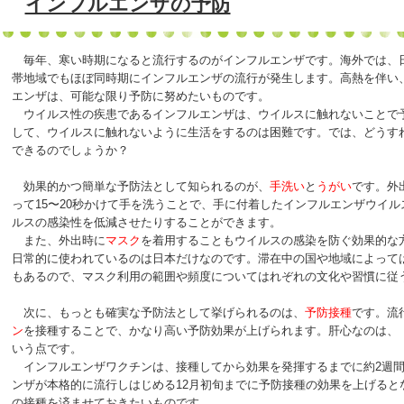
インフルエンザの予防
毎年、寒い時期になると流行するのがインフルエンザです。海外では、
帯地域でもほぼ同時期にインフルエンザの流行が発生します。高熱を伴い
エンザは、可能な限り予防に努めたいものです。
ウイルス性の疾患であるインフルエンザは、ウイルスに触れないことで
して、ウイルスに触れないように生活をするのは困難です。では、どうす
できるのでしょうか？
効果的かつ簡単な予防法として知られるのが、
手洗い
と
うがい
です。外
って15〜20秒かけて手を洗うことで、手に付着したインフルエンザウイ
ルスの感染性を低減させたりすることができます。
また、外出時に
マスク
を着用することもウイルスの感染を防ぐ効果的な
日常的に使われているのは日本だけなのです。滞在中の国や地域によって
もあるので、マスク利用の範囲や頻度についてはれぞれの文化や習慣に従
次に、もっとも確実な予防法として挙げられるのは、
予防接種
です。流
ン
を接種することで、かなり高い予防効果が上げられます。肝心なのは、
いう点です。
インフルエンザワクチンは、接種してから効果を発揮するまでに約2週間
ンザが本格的に流行しはじめる12月初旬までに予防接種の効果を上げると
の接種を済ませておきたいものです。