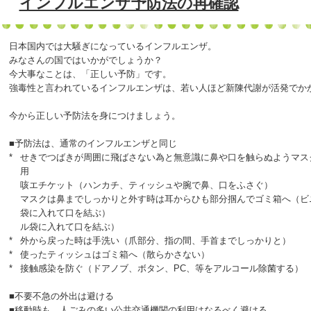
インフルエンザ予防法の再確認
日本国内では大騒ぎになっているインフルエンザ。
みなさんの国ではいかがでしょうか？
今大事なことは、「正しい予防」です。
強毒性と言われているインフルエンザは、若い人ほど新陳代謝が活発でか
今から正しい予防法を身につけましょう。
■予防法は、通常のインフルエンザと同じ
*
せきでつばきが周囲に飛ばさない為と無意識に鼻や口を触らぬようマス
用
咳エチケット（ハンカチ、ティッシュや腕で鼻、口をふさぐ）
マスクは鼻までしっかりと外す時は耳からひも部分掴んでゴミ箱へ（ビ
袋に入れて口を結ぶ）
ル袋に入れて口を結ぶ）
*
外から戻った時は手洗い（爪部分、指の間、手首までしっかりと）
*
使ったティッシュはゴミ箱へ（散らかさない）
*
接触感染を防ぐ（ドアノブ、ボタン、PC、等をアルコール除菌する）
■不要不急の外出は避ける
■移動時も、人ごみの多い公共交通機関の利用はなるべく避ける