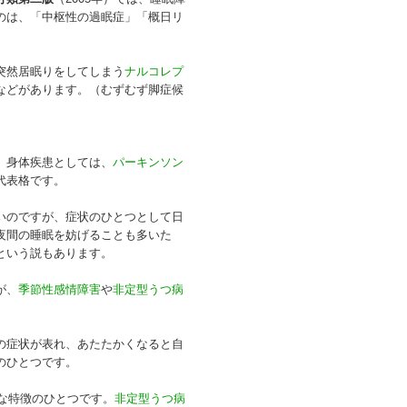
のは、「中枢性の過眠症」「概日リ
突然居眠りをしてしまう
ナルコレプ
などがあります。（むずむず脚症候
。身体疾患としては、
パーキンソン
代表格です。
いのですが、症状のひとつとして日
夜間の睡眠を妨げることも多いた
という説もあります。
が、
季節性感情障害
や
非定型うつ病
の症状が表れ、あたたかくなると自
のひとつです。
きな特徴のひとつです。
非定型うつ病