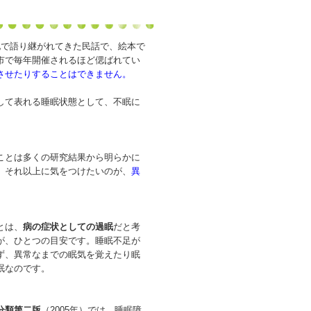
で語り継がれてきた民話で、絵本で
市で毎年開催されるほど偲ばれてい
させたりすることはできません。
して表れる睡眠状態として、不眠に
。
ことは多くの研究結果から明らかに
、それ以上に気をつけたいのが、
異
とは、
病の症状としての過眠
だと考
が、ひとつの目安です。睡眠不足が
ず、異常なまでの眠気を覚えたり眠
眠なのです。
分類第二版
（2005年）では、睡眠障