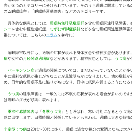
害が８つのカテゴリーに分けられています。そのうち過眠に関連している
ズム睡眠障害」「睡眠時運動障害」などのカテゴリーです。
具体的な疾患としては、
睡眠時無呼吸症候群
を含む睡眠関連呼吸障害、
シー
を含む中枢性過眠症、
むずむず脚症候群
などを含む睡眠関連運動障害
群については、こちらの
コラム
を参考に）
睡眠障害以外にも、過眠の症状が現れる身体疾患や精神疾患があります
病
や女性の
月経関連過眠症
などがあります。精神疾患としては、
うつ病
が
パーキンソン病
と過眠の関係については、まだわかっていないことが多
中に過剰な眠気が生じがちなことが最近明らかになりました。他の症状が
め、日常的な睡眠不足に陥りがちになり、日中に眠気を覚えるようになる
うつ病
の睡眠障害は、一般的には不眠の症状が表れる場合が多いのです
は過眠の症状が顕著に表れます。
季節性感情障害
は「
冬季うつ病
」とも呼ばれ、寒い時期になるとうつ病
然に回復します。日照時間と関係しているとも言われ、過眠は大きな特徴
非定型うつ病
は20代〜30代に多く、過眠は過食や気分の変調とならぶ大