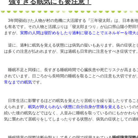
強すぎる眠気にも要注意！
3年間寝続けた人物が村の危機に大活躍する『三年寝太郎』は、日本各地
も有名です。その人物と活躍ぶりは「寝太郎まつり」が山口県山陽小野田
ますが、
実際の人間は寝貯めをしたり過剰に寝ることでエネルギーを増大
逆に、過剰に眠気を覚える状態には病気の疑いもあります。病の症状と
は多くの注意が払われますが、実は過眠も日常的に注意をすべき症状です
睡眠不足と同様に、長すぎる睡眠時間で心臓疾患や死亡リスクが高まる
されています。日ごろから長時間の睡眠を取ることへの注意も大切ですが
常なまでの眠気
です。
日常生活に影響するほどの眠気を覚えたり居眠りを繰り返したりするこ
えられます。
眠気が抑えられない状態に自分自身が苦痛を覚える
というの
続いた後の眠気などではなく、人並みに睡眠を取っているのにもかかわら
気に襲われて居眠りをしてしまったりする状態が、病気の症状としての過
睡眠障害の国際診断分類として多くの国で採用されている
睡眠障害国際