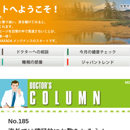
No.185