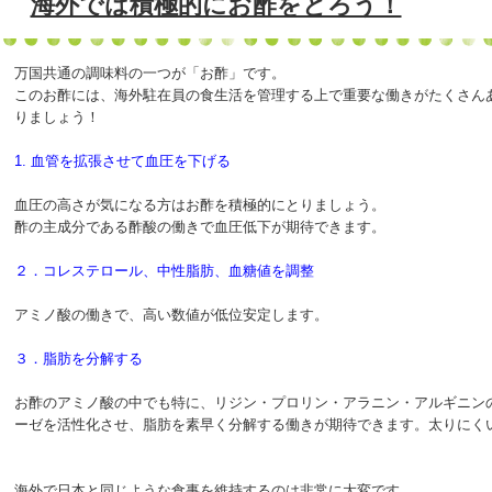
海外では積極的にお酢をとろう！
万国共通の調味料の一つが「お酢」です。
このお酢には、海外駐在員の食生活を管理する上で重要な働きがたくさん
りましょう！
1. 血管を拡張させて血圧を下げる
血圧の高さが気になる方はお酢を積極的にとりましょう。
酢の主成分である酢酸の働きで血圧低下が期待できます。
２．コレステロール、中性脂肪、血糖値を調整
アミノ酸の働きで、高い数値が低位安定します。
３．脂肪を分解する
お酢のアミノ酸の中でも特に、リジン・プロリン・アラニン・アルギニン
ーゼを活性化させ、脂肪を素早く分解する働きが期待できます。太りにく
海外で日本と同じような食事を維持するのは非常に大変です。