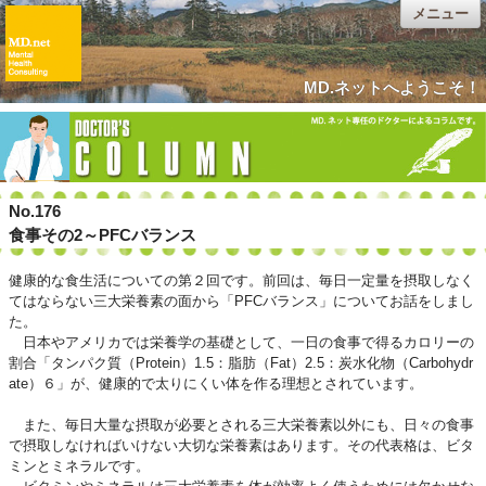
メニュー
MD.ネットへようこそ！
No.176
食事その2～PFCバランス
健康的な食生活についての第２回です。前回は、毎日一定量を摂取しなく
てはならない三大栄養素の面から「PFCバランス」についてお話をしまし
た。
日本やアメリカでは栄養学の基礎として、一日の食事で得るカロリーの
割合「タンパク質（Protein）1.5：脂肪（Fat）2.5：炭水化物（Carbohydr
ate）６」が、健康的で太りにくい体を作る理想とされています。
また、毎日大量な摂取が必要とされる三大栄養素以外にも、日々の食事
で摂取しなければいけない大切な栄養素はあります。その代表格は、ビタ
ミンとミネラルです。