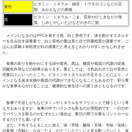
ビタミン・ミネラル：納豆・トウモロコシなどの豆
黄色
類、みかんなどの果物
ビタミン・ミネラル：ごま、昆布やひじきなどの海
黒
藻、しめじやしいたけなどのきのこ類
メインになるのはPFCを表す２色、白と茶色です。体を動かすエネルギ
ーを生み出す栄養素で、白と茶色の量は見た目で同量程度が適量です。ご
はんお茶碗１杯程度が白の適量だと考えるとわかりやすいかもしれませ
ん。
食事の彩りを鮮やかにする緑や黄色、黒は、糖質や脂質の代謝の促進、
抗酸化作用などの効果があります。量としては、３色あわせて白や茶色と
同量以上といったところ。ビタミンやミネラルが不足することにより、メ
インとなる炭水化物や脂質の代謝ができなくなることもあるので、彩り豊
かな食事を心がけることは、健康的な食生活への第１歩ともなるのです。
食事で不足しがちなビタミンやミネラルをサプリメントで補うという考
え方もありますが、食事の中でバランスを取るのが理想的です。一日の中
でバランスを取るのがむずかしい場合は、数日の間で分量をコントロール
するだけでも違います。
また、５色そろえることに加え、味（苦味・酸味・甘味・辛味・塩味）
や食感（舌触り・かみごたえ・のどごしなど）にも気を配っていくと、栄