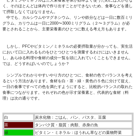
ビタミンやミネラルは三大栄養素を体が効率よく使うためには欠かせな
く、そのほとんどは体内で作り出すことができないため、食事などを通し
て摂取しなくてはなりません。
中でも、カルシウムやマグネシウム、リンや鉄分などは一日に数百ミリ
グラム、カリウムは一日に2000〜3000ミリグラム（２〜３グラム）が必
要とされることから、主要栄養素のひとつに数える考え方もあります。
しかし、PFCやビタミン／ミネラルの必要摂取量が分かっても、実生活
において口に入れるものをひとつひとつを測量するわけにはいきません
し、あらゆる料理や食材の成分一覧を頭に入れていくこともできません。
では、どうすればいいのでしょうか？
シンプルでわかりやすいやり方のひとつに、食材の色でバランスを考え
るという方法があります。食材を白・茶・緑・黄色の５色に分けて捉え、
一日の食事ですべての色を満たすようにすると、比較的バランスの取れた
食事につながります。それぞれの色が示す栄養素と、代表的な食材（料
理）は次の通りです。
白
炭水化物：ごはん、パン、パスタ、豆腐
茶
タンパク質・脂質：肉類、赤身の魚
緑
ビタミン・ミネラル：ほうれん草などの葉物野菜