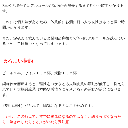
2単位の場合ではアルコールが体内から消失するまで約6～7時間かかりま
す。
これには個人差があるため、体質的にお酒に弱い人や女性はもっと長い時
間がかかります。
また、深夜まで飲んでいると翌朝起床後まで体内にアルコールが残ってい
るため、二日酔いとなってしまいます。
ほろよい状態
ビール１本、ワイン１，２杯、焼酎１，２杯
網様体が麻痺すると、理性をつかさどる大脳皮質の活動が低下し、抑えら
れていた大脳辺縁系（本能や感情をつかさどる）の活動が活発になりま
す。
抑制（理性）がとれて、陽気になるのはこのためです。
しかし、この時点で、すでに陽気になるのではなく、怒りっぽくなった
り、泣き出したりする人がいたら要注意！