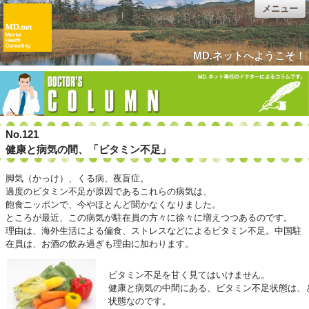
メニュー
MD.ネットへようこそ！
No.121
健康と病気の間、「ビタミン不足」
脚気（かっけ）、くる病、夜盲症。
過度のビタミン不足が原因であるこれらの病気は、
飽食ニッポンで、今やほとんど聞かなくなりました。
ところが最近、この病気が駐在員の方々に徐々に増えつつあるのです。
理由は、海外生活による偏食、ストレスなどによるビタミン不足。中国駐
在員は、お酒の飲み過ぎも理由に加わります。
ビタミン不足を甘く見てはいけません。
健康と病気の中間にある、ビタミン不足状態は、
状態なのです。