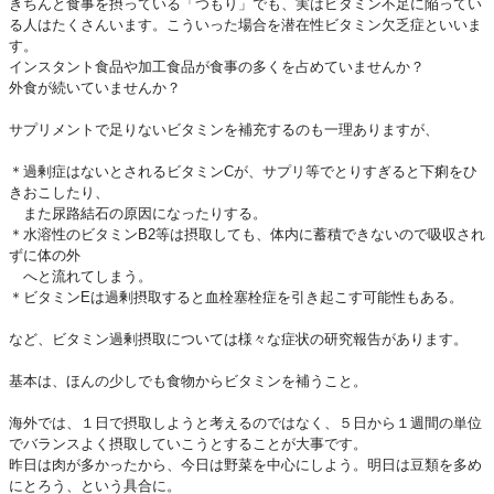
きちんと食事を摂っている「つもり」でも、実はビタミン不足に陥ってい
る人はたくさんいます。こういった場合を潜在性ビタミン欠乏症といいま
す。
インスタント食品や加工食品が食事の多くを占めていませんか？
外食が続いていませんか？
サプリメントで足りないビタミンを補充するのも一理ありますが、
＊過剰症はないとされるビタミンCが、サプリ等でとりすぎると下痢をひ
きおこしたり、
また尿路結石の原因になったりする。
＊水溶性のビタミンB2等は摂取しても、体内に蓄積できないので吸収され
ずに体の外
へと流れてしまう。
＊ビタミンEは過剰摂取すると血栓塞栓症を引き起こす可能性もある。
など、ビタミン過剰摂取については様々な症状の研究報告があります。
基本は、ほんの少しでも食物からビタミンを補うこと。
海外では、１日で摂取しようと考えるのではなく、５日から１週間の単位
でバランスよく摂取していこうとすることが大事です。
昨日は肉が多かったから、今日は野菜を中心にしよう。明日は豆類を多め
にとろう、という具合に。