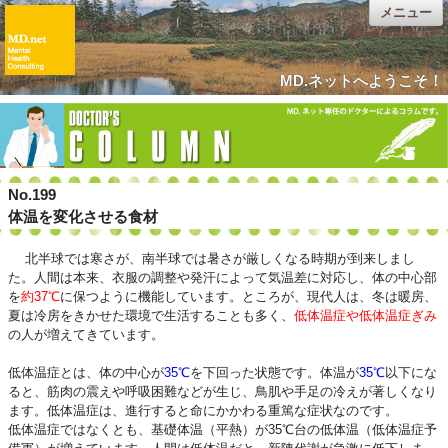
メニュー
MD.ネットへようこそ！
No.199
体温を変化させる食材
北半球では寒さが、南半球では暑さが厳しくなる時期が到来しまし
た。人間は本来、衣服の調整や発汗によって気温差に対応し、体の中心部
を
約37℃
に保つように機能しています。ところが、現代人は、冬は暖房、
夏は冷房をきかせた環境で生活することも多く、
低体温症や低体温症ぎみ
の人が増えてきています。
低体温症とは、体の中心が
35℃
を下回った状態です。体温が
35℃
以下にな
ると、筋肉の震えや呼吸困難などが生じ、鳥肌や手足の冷えが著しくなり
ます。低体温症は、進行すると命にかかわる重篤な症状なのです。
低体温症ではなくとも、基礎体温（平熱）が35℃台の低体温（低体温症予