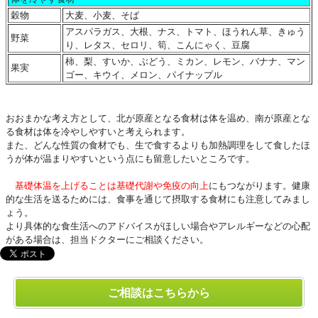
穀物
大麦、小麦、そば
アスパラガス、大根、ナス、トマト、ほうれん草、きゅう
野菜
り、レタス、セロリ、筍、こんにゃく、豆腐
柿、梨、すいか、ぶどう、ミカン、レモン、バナナ、マン
果実
ゴー、キウイ、メロン、パイナップル
おおまかな考え方として、北が原産となる食材は体を温め、南が原産とな
る食材は体を冷やしやすいと考えられます。
また、どんな性質の食材でも、生で食するよりも加熱調理をして食したほ
うが体が温まりやすいという点にも留意したいところです。
基礎体温を上げることは基礎代謝や免疫の向上
にもつながります。健康
的な生活を送るためには、食事を通じて摂取する食材にも注意してみまし
ょう。
より具体的な食生活へのアドバイスがほしい場合やアレルギーなどの心配
がある場合は、担当ドクターにご相談ください。
ご相談はこちらから