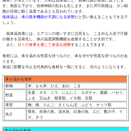
備軍）が増えています。人間は低体温だと、新陳代謝が急激に低下しま
す。免疫も下がり、自律神経の乱れも生じます。また35℃前後は、ガン細
胞が活発に動く温度であるとも言われています。
低体温は、体の基本機能が不調になる状態
だと言い換えることもできるで
しょう。
低体温改善には、エアコンの使いすぎに注意をし、こまめな入浴で汗腺
の働きを活発化し、体の温度調整機能を改善することが大切です。
また、
日々の食事を通して体温を調整
することもできます。
食材には、体を温める性質を持つものと、体を冷やす性質を持つものがあ
ります。
体温に影響を与える代表的な食材を一覧にすると、次のようになります。
体を温める食材
穀物
米、もち米、ひえ、あわ、ごま
生姜、ネギ、ニラ、にんにく、カボチャ、紫蘇、パセリ、
野菜
ふき、玉ねぎ、根菜類、イモ類、豆類
果実
梅、桃、りんご、さくらんぼ、ぶどう、ナッツ類
青魚、赤身の魚、淡水魚、白身の魚、エビ、数の子、イ
魚介
カ、タコ
体を冷やす食材