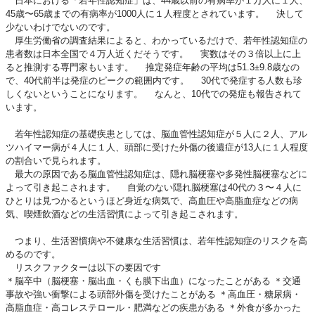
日本における「若年性認知症」は、44歳以前の有病率が１万人に１人、
45歳〜65歳までの有病率が1000人に１人程度とされています。 決して
少ないわけでないのです。
厚生労働省の調査結果によると、わかっているだけで、若年性認知症の
患者数は日本全国で４万人近くだそうです。 実数はその３倍以上に上
ると推測する専門家もいます。 推定発症年齢の平均は51.3±9.8歳なの
で、40代前半は発症のピークの範囲内です。 30代で発症する人数も珍
しくないということになります。 なんと、10代での発症も報告されて
います。
若年性認知症の基礎疾患としては、脳血管性認知症が５人に２人、アル
ツハイマー病が４人に１人、頭部に受けた外傷の後遺症が13人に１人程度
の割合いで見られます。
最大の原因である脳血管性認知症は、隠れ脳梗塞や多発性脳梗塞などに
よって引き起こされます。 自覚のない隠れ脳梗塞は40代の３〜４人に
ひとりは見つかるというほど身近な病気で、高血圧や高脂血症などの病
気、喫煙飲酒などの生活習慣によって引き起こされます。
つまり、生活習慣病や不健康な生活習慣は、若年性認知症のリスクを高
めるのです。
リスクファクターは以下の要因です
＊脳卒中（脳梗塞・脳出血・くも膜下出血）になったことがある ＊交通
事故や強い衝撃による頭部外傷を受けたことがある ＊高血圧・糖尿病・
高脂血症・高コレステロール・肥満などの疾患がある ＊外食が多かった