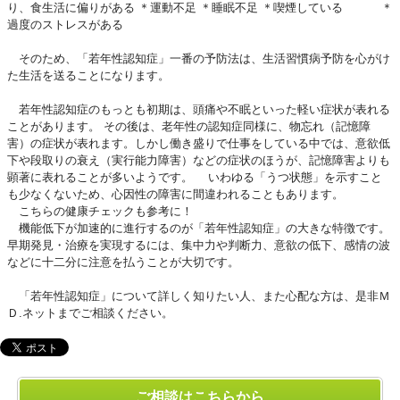
り、食生活に偏りがある ＊運動不足 ＊睡眠不足 ＊喫煙している ＊
過度のストレスがある
そのため、「若年性認知症」一番の予防法は、生活習慣病予防を心がけ
た生活を送ることになります。
若年性認知症のもっとも初期は、頭痛や不眠といった軽い症状が表れる
ことがあります。 その後は、老年性の認知症同様に、物忘れ（記憶障
害）の症状が表れます。しかし働き盛りで仕事をしている中では、意欲低
下や段取りの衰え（実行能力障害）などの症状のほうが、記憶障害よりも
顕著に表れることが多いようです。 いわゆる「うつ状態」を示すこと
も少なくないため、心因性の障害に間違われることもあります。
こちらの健康チェックも参考に！
機能低下が加速的に進行するのが「若年性認知症」の大きな特徴です。
早期発見・治療を実現するには、集中力や判断力、意欲の低下、感情の波
などに十二分に注意を払うことが大切です。
「若年性認知症」について詳しく知りたい人、また心配な方は、是非Ｍ
Ｄ.ネットまでご相談ください。
ご相談はこちらから