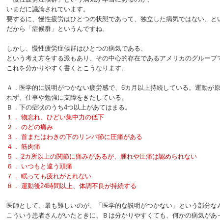
いまだに議論されています。
要するに、慢性疲労はひとつの状態であって、独立した病気ではない、と
だから「症候群」というんですね。
しかし、慢性疲労症候群はひとつの病気である、
という考え方をする派もあり、その中心的存在であるアメリカのグループ
これを分かりやすく書くとこうなります。
Ａ．医学的に説明がつかない疲労感で、6カ月以上持続している。運動が
れず、仕事や勉強に支障をきたしている。
Ｂ．下の症状のうち4つ以上があてはまる。
１． 物忘れ、ひどい集中力の低下
２． のどの痛み
３． 首またはわきの下のリンパ節に圧痛がある
４． 筋肉痛
５． 2カ所以上の関節に痛みがあるが、腫れや圧痛は認められない
６． いつもと違う頭痛
７． 眠っても疲れがとれない
８． 運動後24時間以上、体調不良が持続する
医師として、最も難しいのが、「医学的な説明がつかない」という部分な
こういう患者さんがいたときに、Ｂは分かりやすくても、何かの病気があ