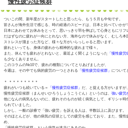
慢性疲労症候群
ついこの間、新年度がスタートしたと思ったら、もう５月も中旬です。
皆さんが海外生活で感じる、時の経過のスピードは、日本と比べていかが
日本にあわせてお休みをとって、思いっきり羽を伸ばして心身ともにリフ
だはずなのに疲れが一向にとれない方、海外なので休みがなく、むしろ本
ストレスが溜まった方など、様々な方がいらっしゃると思います。
疲れといっても、身体の疲れから精神的な疲れまで様々。
また、休んでも疲れがとれないと、最近よく聞くようになった
「慢性疲労
も少なくありません。
このコラムの№10で、疲れの種類についてとりあげましたが、
今週は、その中でも病的疲労の一つとされる
「慢性疲労症候群」
について
＊ ＊＊＊＊＊＊＊＊
疲れがいつも続いている＝
「慢性疲労症候群」
だ、と捉える方がいますが
慢性疲労症候群（まんせいひろうしょうこうぐん）というのは、
強い疲労
他になんの病気もないのに、疲れそのものが続く病気として、ギリシャ時
られていました。
しかし、一般の診療で「強い疲労」を訴える人は、半数以上に及びます。
そのほとんどが、他の病気の症状としての疲労を感じており、また、慢性
め、
「慢性疲労症候群」という病気が本当にあるのか、