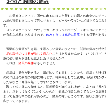
お酒と関節の痛み
お酒好きにとって、国外に出るのはまた新しいお酒との出会いのチャン
お酒の種類も国によって異なりますし、ビールやワインなど日本でなじみ
す。
ロシアやポーランドのウォッカ、ギリシャのウーゾ、メキシコのテキー
が有名な地元もありますので、
飲みすぎには充分に注意
をする必要があり
習慣的な飲酒が引き起こす恐ろしい病気のひとつに、関節の痛みが特徴
足の親指のつけ根が激しく痛んだ
ことはありませんか？ ひじやひざ、
激に強い痛みを発した覚えはありませんか？
それは、
痛風の発作
かもしれません。
痛風は、発作が起きると「風が吹いても痛む」ことから「痛風」と呼ば
の発作は足の親指の関節に現れます。時間帯としては夜中から明け方が多
した後などに発作が起こりやすいとされています。
激しく鋭い痛みを覚えると、関節部分が赤くはれ上がり、あとは「風が
ます。気をつけなくてはいけないのが、痛風の痛みは長くても１〜２週間
まっても進行中の恐れがあるのが、痛風の怖いところです。症状が進行す
広がっていきます。