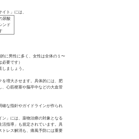
サイト」には、
の尿酸
シンド
す
倒的に男性に多く、女性は全体の１〜
は必要です）
直しましょう。
クを増大させます。具体的には、肥
し、心筋梗塞や脳卒中などの大血管
明確な指針やガイドラインが作られ
イン」には、薬物治療の対象となる
生活指導」も規定されています。具
ストレス解消も、痛風予防には重要