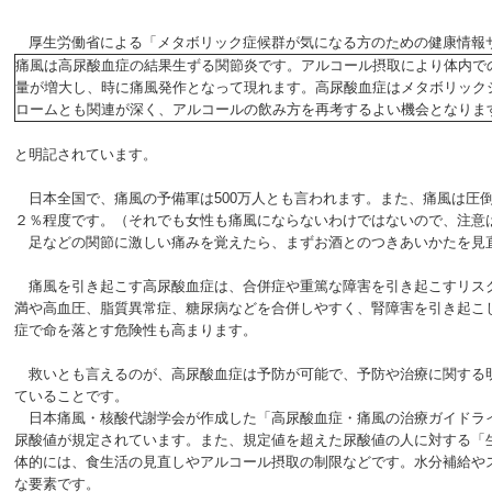
厚生労働省による「メタボリック症候群が気になる方のための健康情報
痛風は高尿酸血症の結果生ずる関節炎です。アルコール摂取により体内で
量が増大し、時に痛風発作となって現れます。高尿酸血症はメタボリック
ロームとも関連が深く、アルコールの飲み方を再考するよい機会となりま
と明記されています。
日本全国で、痛風の予備軍は500万人とも言われます。また、痛風は圧
２％程度です。（それでも女性も痛風にならないわけではないので、注意
足などの関節に激しい痛みを覚えたら、まずお酒とのつきあいかたを見
痛風を引き起こす高尿酸血症は、合併症や重篤な障害を引き起こすリス
満や高血圧、脂質異常症、糖尿病などを合併しやすく、腎障害を引き起こ
症で命を落とす危険性も高まります。
救いとも言えるのが、高尿酸血症は予防が可能で、予防や治療に関する
ていることです。
日本痛風・核酸代謝学会が作成した「高尿酸血症・痛風の治療ガイドラ
尿酸値が規定されています。また、規定値を超えた尿酸値の人に対する「
体的には、食生活の見直しやアルコール摂取の制限などです。水分補給や
な要素です。