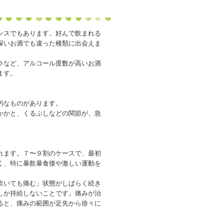
スでもあります。好んで飲まれる
深いお酒でも違った種類に出会えま
ラなど、アルコール度数が高いお酒
ます。
的なものがあります。
かかと、くるぶしなどの関節が、急
れます。７〜９割のケースで、最初
く、特に暴飲暴食後や激しい運動を
吹いても痛む」状態がしばらく続き
しか持続しないことです。痛みが治
ると、痛みの範囲が足先から徐々に