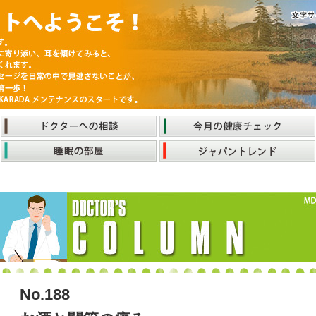
No.188