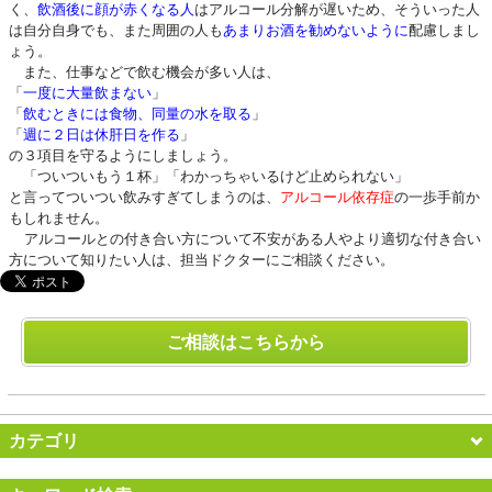
く、
飲酒後に顔が赤くなる人
はアルコール分解が遅いため、そういった人
は自分自身でも、また周囲の人も
あまりお酒を勧めないように
配慮しまし
ょう。
また、仕事などで飲む機会が多い人は、
「
一度に大量飲まない
」
「
飲むときには食物、同量の水を取る
」
「
週に２日は休肝日を作る
」
の３項目を守るようにしましょう。
「ついついもう１杯」「わかっちゃいるけど止められない」
と言ってついつい飲みすぎてしまうのは、
アルコール依存症
の一歩手前か
もしれません。
アルコールとの付き合い方について不安がある人やより適切な付き合い
方について知りたい人は、担当ドクターにご相談ください。
ご相談はこちらから
カテゴリ