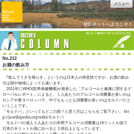
メニュー
MD.ネットへようこそ！
No.212
お酒の飲み方
｢飲んでうさを晴らす」というのは日本人の得意技ですが、お酒の飲み
方は国や地域によっても違います。
年に
世界保健機構
が発表した「アルコールと健康に関するグ
2011
WHO(
)
ローバルレポート」によると、１人あたりのアルコール消費量が多いのは
ロシアや東ヨーロッパで、中でももっとも消費量が多いのはモルドバだと
いうことです。
「モルドバ」といってもどこの国？と思う方はこちらをご覧下さい。
htt
p://ja.wikipedia.org/wiki/モルドバ
モルドバの成人１人あたりの年間アルコール消費量は
リットル強で、
18
日本の８リットル強に比べると２倍以上となっています。
どんだけ飲むのだろう！と驚いてしまいますよね。