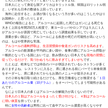
日本人にとって身近な国アメリカは９リットル強、韓国は15リットル弱
と、いずれも日本の数値を上回っています。
海外に赴任すると、お酒が強くなるという方が多いのはこうしたやはり
お国柄か、と思ったりします。
の報告によると、アルコールに起因した死亡はガンによる死亡を
WHO
大きく上回る年間
万人程度で、東ヨーロッパやロシアでは５人に１人
250
がアルコールが原因で死亡しているという調査結果を示しています。
酒量が多い国ほど、アルコールによる疾患や死亡の可能性が高いという
のは、もはや世界的な常識。
アルコールの過剰摂取は、生活習慣病や食道ガンのリスクを高めます
。
アルコールの飲酒量が平均的に多い国や、食事の際にアルコール摂取が
一般的となっている国においては、飲み慣れない日本人でも
現地の習慣に
従っているだけで、気づかぬうちに飲みすぎてしまいがち
です。
たとえば、欧米などでは待合のバーが併設されているレストランが多く
ありますよね。 レストランに入ると、席に通される前にバーで１杯食前酒
をオーダーし、席に通されてからもお酒のメニューが提示されます。
その２杯を毎日取り続けるだけでも、厚生労働省などが推奨する「
１日
あたりのアルコール量（
グラム）
」をオーバーしてしまう可能性がある
10
んです。
なにより日本人の多くはアルコール分解能力が高くないのです。
日本人の１割はアルコールをまったく受け付けなく、４割はアルコール
に弱い体質
を持っています。
特に
女性や高齢者
は男性に比べて血中アルコール濃度が高くなりやす