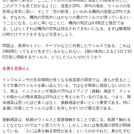
古い資料であるが、ここにウィルスの生存時間と湿度との関係を示した。
このグラフを見て分かるように、湿度が20%、35%の場合、ウィルスの生
存率は非常に高い。そして「空の砂漠」といわれる機内の湿度は20%であ
る。すなわち、機内の空気中にはかなりの量のウィルスが漂っているとい
うことになる。しかし幸いなことに、機内の気圧は0.8気圧と陰圧であ
る。しばらくすれば機内の空気は排出されてきれいになる。まずは離着陸
の時だけマスクをするなど注意をしよう。
問題は、座席やトイレ、テーブルなどに付着したウィルスである。これは
24時間たってもまだ生きているかもしれない。1個が体内に入ると1日で10
0万倍に増殖するウィルス。どうしたらいいのだろうか？
金属を意識せよ
インフルエンザの生存期間が長くなる低湿度の環境では、誰もが至るとこ
ろで大量のウイルスを吸い込んでいる。ではなぜ簡単に感染しないのだろ
う。実は、インフルエンザ感染の75%はドアノブ（接触）感染で、クシャ
ミや咳からの飛沫感染は15%ほどと考えられているのである。つまり、飛
沫感染は思ったほど多くはなく、接触感染が多いという事実である。特に
金属に付着したウィルスは長く生存しやすいので要注意である。
接触感染は、粘膜がウィルスと直接接触することで起こる。粘膜？触れる
ことなどないのでは？と思うだろう。しかしこれには無意識の習性が関係
している。「人には鼻を触る習性がある」というのがそれだ。鼻がむずむ