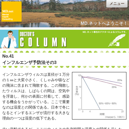
メニュー
MD.ネットへようこそ！
No.41
インフルエンザ予防法その3
インフルエンザウィルスは直径が１万分
の１㎜と大変小さく、くしゃみや咳など
の飛沫に含まれて飛散する。この飛散し
たウィルスは、しばらくの間は、空気中
を浮遊し、何かの表面に付着して、感染
する機会をうかがっている。ここで重要
なのは湿度との関係である。日本で冬に
なるとインするエンザが流行する大きな
理由の一つは湿度の低下である。