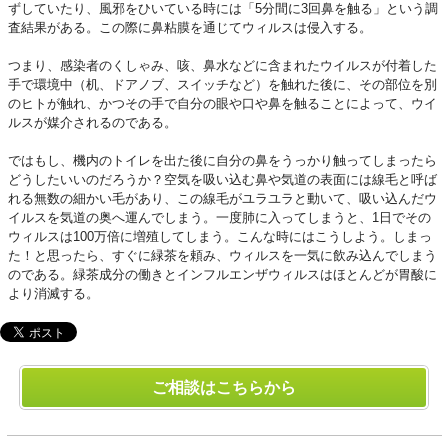
ずしていたり、風邪をひいている時には「5分間に3回鼻を触る」という調
査結果がある。この際に鼻粘膜を通じてウィルスは侵入する。
つまり、感染者のくしゃみ、咳、鼻水などに含まれたウイルスが付着した
手で環境中（机、ドアノブ、スイッチなど）を触れた後に、その部位を別
のヒトが触れ、かつその手で自分の眼や口や鼻を触ることによって、ウイ
ルスが媒介されるのである。
ではもし、機内のトイレを出た後に自分の鼻をうっかり触ってしまったら
どうしたいいのだろうか？空気を吸い込む鼻や気道の表面には線毛と呼ば
れる無数の細かい毛があり、この線毛がユラユラと動いて、吸い込んだウ
イルスを気道の奥へ運んでしまう。一度肺に入ってしまうと、1日でその
ウィルスは100万倍に増殖してしまう。こんな時にはこうしよう。しまっ
た！と思ったら、すぐに緑茶を頼み、ウィルスを一気に飲み込んでしまう
のである。緑茶成分の働きとインフルエンザウィルスはほとんどが胃酸に
より消滅する。
ご相談はこちらから