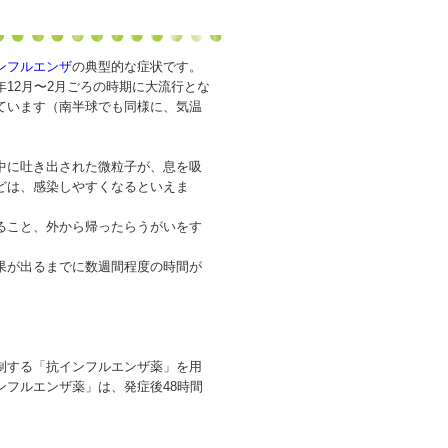
ンフルエンザ
の典型的な症状です。
12月〜2月ごろの時期に大流行とな
ています（南半球でも同様に、気温
中に吐き出された微粒子が、息を吸
どは、感染しやすくなるといえま
ること、外から帰ったらうがいをす
果が出るまでに数週間程度の時間が
制する「抗インフルエンザ薬」を用
フルエンザ薬」は、発症後48時間