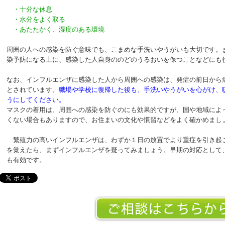
・十分な休息
・水分をよく取る
・あたたかく、湿度のある環境
周囲の人への感染を防ぐ意味でも、こまめな手洗いやうがいも大切です。
染予防になる上に、感染した人自身ののどのうるおいを保つことなどにも
なお、インフルエンザに感染した人から周囲への感染は、発症の前日から
とされています。
職場や学校に復帰した後も、手洗いやうがいを心がけ、
うにしてください。
マスクの着用は、周囲への感染を防ぐのにも効果的ですが、国や地域によ
くない場合もありますので、お住まいの文化や慣習などをよく確かめまし
繁殖力の高いインフルエンザは、わずか１日の放置でより重症を引き起
を覚えたら、まずインフルエンザを疑ってみましょう。早期の対応として
も有効です。