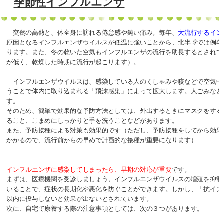
季節性インフルエンザ
突然の高熱と、体全身に訪れる倦怠感や鈍い痛み。毎年、
大流行するイ
原因となるインフルエンザウイルスが低温に強いことから、北半球では例年
ります。また、冬の乾いた空気もインフルエンザの流行を助長するとされ
が低く、乾燥した時期に流行が起こります）。
インフルエンザウイルスは、感染している人のくしゃみや咳などで空気
うことで体内に取り込まれる「飛沫感染」によって拡大します。人ごみな
す。
そのため、簡単で効果的な予防方法としては、外出するときにマスクをす
ること、こまめにしっかりと手を洗うことなどがあります。
また、予防接種による対策も効果的です（ただし、予防接種をしてから効
かかるので、流行前からの早めで計画的な接種が重要になります）
インフルエンザに感染してしまったら、早期の対応が重要
です。
まずは、医療機関を受診しましょう。インフルエンザウイルスの増殖を抑
いることで、症状の長期化や悪化を防ぐことができます。しかし、「抗イン
以内に投与しないと効果が出ないとされています。
次に、自宅で療養する際の注意事項としては、次の３つがあります。