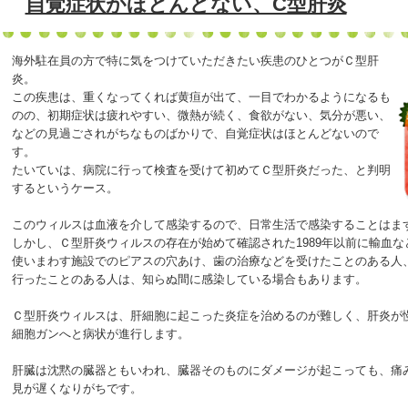
自覚症状がほとんどない、C型肝炎
海外駐在員の方で特に気をつけていただきたい疾患のひとつがＣ型肝
炎。
この疾患は、重くなってくれば黄疸が出て、一目でわかるようになるも
のの、初期症状は疲れやすい、微熱が続く、食欲がない、気分が悪い、
などの見過ごされがちなものばかりで、自覚症状はほとんどないので
す。
たいていは、病院に行って検査を受けて初めてＣ型肝炎だった、と判明
するというケース。
このウィルスは血液を介して感染するので、日常生活で感染することはま
しかし、Ｃ型肝炎ウィルスの存在が始めて確認された1989年以前に輸血
使いまわす施設でのピアスの穴あけ、歯の治療などを受けたことのある人
行ったことのある人は、知らぬ間に感染している場合もあります。
Ｃ型肝炎ウィルスは、肝細胞に起こった炎症を治めるのが難しく、肝炎が
細胞ガンへと病状が進行します。
肝臓は沈黙の臓器ともいわれ、臓器そのものにダメージが起こっても、痛
見が遅くなりがちです。