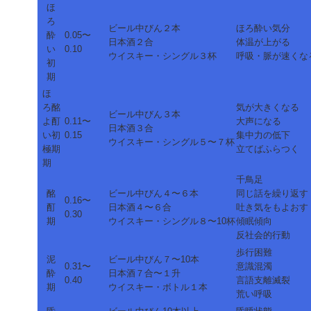
ほ
ろ
ビール中びん２本
ほろ酔い気分
酔
0.05〜
日本酒２合
体温が上がる
い
0.10
ウイスキー・シングル３杯
呼吸・脈が速くな
初
期
ほ
ろ酩
気が大きくなる
ビール中びん３本
よ酊
0.11〜
大声になる
日本酒３合
い初
0.15
集中力の低下
ウイスキー・シングル５〜７杯
極期
立てばふらつく
期
千鳥足
酩
ビール中びん４〜６本
同じ話を繰り返す
0.16〜
酊
日本酒４〜６合
吐き気をもよおす
0.30
期
ウイスキー・シングル８〜10杯
傾眠傾向
反社会的行動
歩行困難
泥
ビール中びん７〜10本
0.31〜
意識混濁
酔
日本酒７合〜１升
0.40
言語支離滅裂
期
ウイスキー・ボトル１本
荒い呼吸