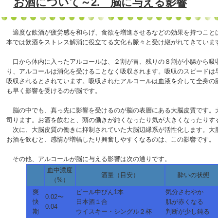
お酒について～2. 脳に与える影響
適度な飲酒が疲労感を和らげ、食欲を増進させるなどの効果を持つこと
本では飲酒をストレス解消に役立てる文化も脈々と受け継がれてきていま
口から体内に入ったアルコールは、２割が胃、残りの８割が小腸から吸
り、アルコールは消化を受けることなく吸収されます。吸収のスピードは
吸収されるとされています。吸収されたアルコールは血液を介して全身の
も早く影響を受けるのが脳です。
脳の中でも、真っ先に影響を受けるのが脳の表層にある大脳皮質です。
司ります。お酒を飲むと、頭の働きが鈍くなったり気が大きくなったりす
次に、大脳皮質の働きに抑制されていた大脳辺縁系が活性化します。大
お酒を飲むと、感情が増幅したり興奮しやすくなるのは、この影響です。
その他、アルコールが脳に与える影響は次の通りです。
血中濃度
酒量（目安）
酔いの状態
（%）
爽
ビール中びん1本
気分さわやか
0.02〜
快
日本酒１合
肌が赤くなる
0.04
期
ウイスキー・シングル２杯
判断が少し鈍る