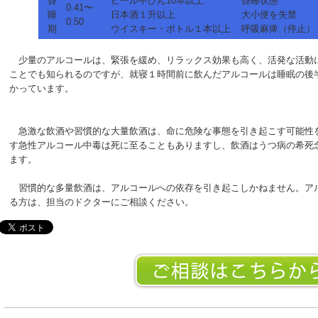
昏
ビール中びん10本以上
昏睡状態
0.41〜
睡
日本酒１升以上
大小便を失禁
0.50
期
ウイスキー・ボトル１本以上
呼吸麻痺（停止）
少量のアルコールは、緊張を緩め、リラックス効果も高く、活発な活動
ことでも知られるのですが、就寝１時間前に飲んだアルコールは睡眠の後
かっています。
急激な飲酒や習慣的な大量飲酒は、命に危険な事態を引き起こす可能性
す急性アルコール中毒は死に至ることもありますし、飲酒はうつ病の希死
ます。
習慣的な多量飲酒は、アルコールへの依存を引き起こしかねません。ア
る方は、担当のドクターにご相談ください。