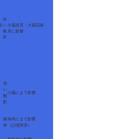
軽
る
大脳皮質・大脳辺縁
い
酩
系に影響
酊
強
い
小脳にまで影響
酩
酊
麻
海馬にまで影響
痺
（記憶障害）