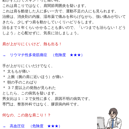
動かすだけでズキン！っと痛い時。
これは肩こりではなく、肩関節周囲炎を疑います。
これは肩を酷使した人に多い一方で、運動不足の人にも見られます。
治療は、消炎剤の内服、湿布薬で痛みを和らげながら、強い痛みが引いて
きたら、少しずつ肩を動かしていくリハビリをします。
治るまで１年くらいかかることも多いので、「いつまでも治らない！どう
しよう」と心配せずに、気長に治しましょう。
肩が上がりにくいけど、熱も出る！
→ リウマチ性多発筋痛症 （危険度 ★★★）
手が上がりにくいだけでなく、
＊ 太ももが痛い
＊ 上腕（腕の肩に近いほう）が痛い
＊ 朝の手のこわばり
＊ ３７度以上の発熱が見られた
としたら、この病気を疑います。
男女比は１：２で女性に多く、原因不明の病気です。
専門は、整形外科ではなく、膠原病内科です。
何なの、この急な肩こり！？
→ 高血圧症 （危険度 ★★★）