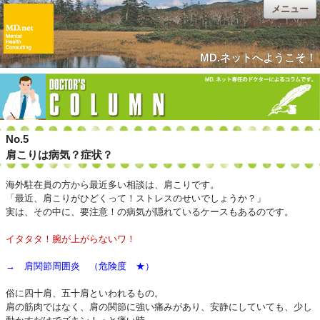
メニュー
MD.ネットへようこそ！
No.5
肩こりは病気？症状？
海外駐在員の方から最近多い相談は、肩こりです。
「最近、肩こりがひどくって！ストレスのせいでしょうか？」
実は、その中に、要注意！の病気が隠れているケースもあるのです。
イタタタ！腕が上がらないワ！
→ 肩関節周囲炎 （危険度 ★）
俗に四十肩、五十肩といわれるもの。
肩の筋肉ではなく、肩の関節に強い痛みがあり、安静にしていても、少し