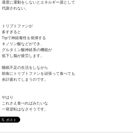
適度に運動をしないとエネルギー源として
代謝されない。
トリプトファンが
多すぎると
Trpで神経毒性を発揮する
キノリン酸などができ、
グルタミン酸神経系の機能が
低下し脳が疲労します。
睡眠不足の生活をしながら
朝食にトリプトファンを頑張って食べても
余計疲れてしまうのです。
やはり
これさえ食べればみたいな
一発逆転はなさそうです。