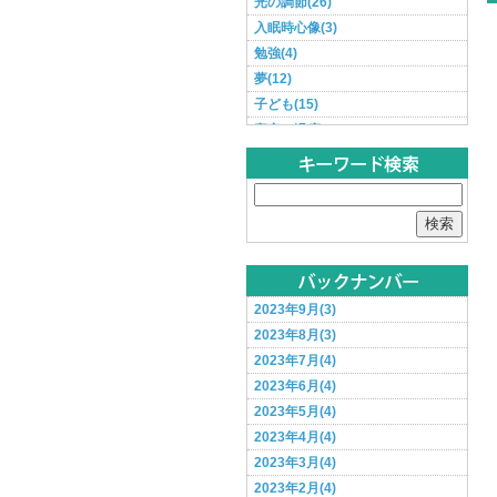
光の調節(26)
入眠時心像(3)
勉強(4)
夢(12)
子ども(15)
寝室の温度(3)
寝汗(3)
年齢と睡眠(2)
性機能(1)
検索
深部体温(14)
生産性(26)
病気(40)
相談事例紹介(0)
2023年9月(3)
眠れない(127)
2023年8月(3)
眠気(20)
2023年7月(4)
睡眠チェック(5)
2023年6月(4)
睡眠時間(60)
2023年5月(4)
脳の休息(14)
2023年4月(4)
薬(7)
2023年3月(4)
起きられない(23)
2023年2月(4)