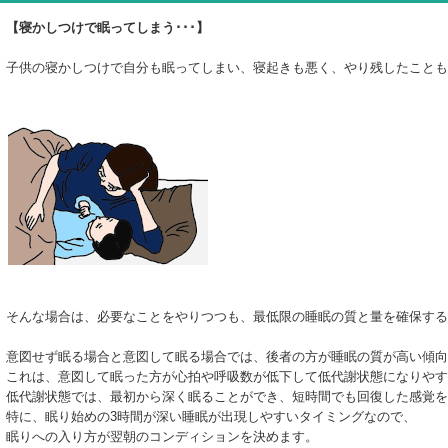
【寝かしつけで眠ってしまう･･･】
子供の寝かしつけで自分も眠ってしまい、寝起きも悪く、やり残したこともあ
そんな場合は、必要なことをやりつつも、最低限の睡眠の質と量を確保する
意図せず眠る場合と意図して眠る場合では、後者の方が睡眠の質が高い傾向
これは、意図して眠った方が心拍や呼吸数が低下して低代謝状態になりやす
低代謝状態では、最初から深く眠ることができ、短時間でも回復した感覚を
特に、眠り始めの3時間が深い睡眠が出現しやすいタイミングなので、
眠りへの入り方が翌朝のコンディションを決めます。