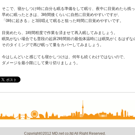
そこで、寝かしつけ時に自分も眠る準備をして眠り、夜中に目覚めたら残っ
早めに眠ったときは、3時間後くらいに自然に目覚めやすいですが、
「0時に起きる」と3回唱えて眠ると狙った時間に目覚めやすいです。
目覚めたら、1時間程度で作業を済ませて再入眠してみましょう。
眠気がない場合でも普段の起床2時間前の最低体温時には眠気がくるはずな
そのタイミングで再び眠って量をカバーしてみましょう。
今はしんどいと感じても寝かしつけは、何年も続くわけではないので、
ダメージを最小限にして乗り切りましょう。
Copyright©2012 MD.net co,ltd All Right Reserved.