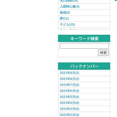
光の調節(26)
入眠時心像(3)
勉強(4)
夢(12)
子ども(15)
寝室の温度(3)
寝汗(3)
年齢と睡眠(2)
性機能(1)
検索
深部体温(14)
生産性(26)
病気(40)
相談事例紹介(0)
2023年9月(3)
眠れない(127)
2023年8月(3)
眠気(20)
2023年7月(4)
睡眠チェック(5)
2023年6月(4)
睡眠時間(60)
2023年5月(4)
脳の休息(14)
2023年4月(4)
薬(7)
2023年3月(4)
起きられない(23)
2023年2月(4)