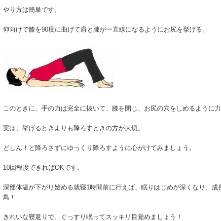
やり方は簡単です。
仰向けで膝を90度に曲げて肩と膝が一直線になるようにお尻を挙げる。
このときに、手の力は完全に抜いて、膝を閉じ、お尻の穴をしめるように力
実は、挙げるときよりも降ろすときの方が大切。
どしん！と降ろさずにゆっくり降ろすように心がけてみましょう。
10回程度できればOKです。
深部体温が下がり始める就寝1時間前に行えば、眠りはじめが深くなり、成
鳥！
きれいな寝返りで、ぐっすり眠ってスッキリ目覚めましょう！