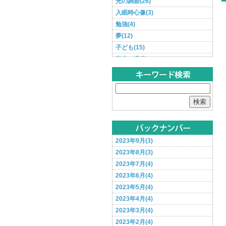
光の調節(26)
入眠時心像(3)
勉強(4)
夢(12)
子ども(15)
寝室の温度(3)
寝汗(3)
年齢と睡眠(2)
性機能(1)
検索
深部体温(14)
生産性(26)
病気(40)
相談事例紹介(0)
2023年9月(3)
眠れない(127)
2023年8月(3)
眠気(20)
2023年7月(4)
睡眠チェック(5)
2023年6月(4)
睡眠時間(60)
2023年5月(4)
脳の休息(14)
2023年4月(4)
薬(7)
2023年3月(4)
起きられない(23)
2023年2月(4)